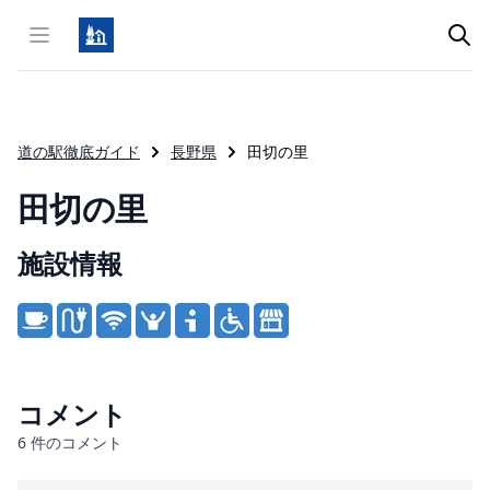
Open menu
道の駅徹底ガイド
長野県
田切の里
田切の里
施設情報
Product information
コメント
6
件のコメント