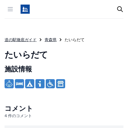
Open menu
道の駅徹底ガイド
青森県
たいらだて
たいらだて
施設情報
Product information
コメント
4
件のコメント