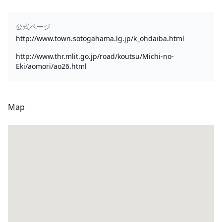
公式ページ
http://www.town.sotogahama.lg.jp/k_ohdaiba.html
http://www.thr.mlit.go.jp/road/koutsu/Michi-no-
Eki/aomori/ao26.html
Map