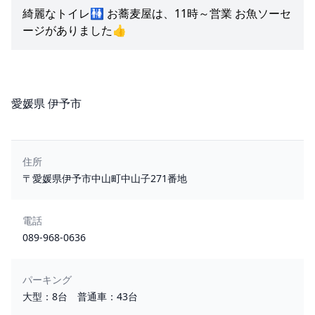
綺麗なトイレ🚻 お蕎麦屋は、11時～営業 お魚ソーセ
ージがありました👍️
所在地
愛媛県 伊予市
住所
〒愛媛県伊予市中山町中山子271番地
電話
089-968-0636
パーキング
大型：8台 普通車：43台