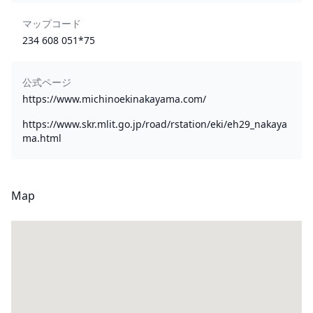
マップコード
234 608 051*75
公式ページ
https://www.michinoekinakayama.com/
https://www.skr.mlit.go.jp/road/rstation/eki/eh29_nakaya
ma.html
Map