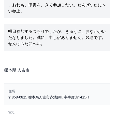
、おれも、甲冑を、きて参加したい。せんげつたにへ
い参上、
明日参加するつもりでしたが、きゅうに、おなかがい
たなりました。誠に、申し訳ありません。残念です。
せんげつたにへい。
所在地
熊本県 人吉市
住所
〒868-0825 熊本県人吉市赤池原町字牛渡瀬1425-1
電話