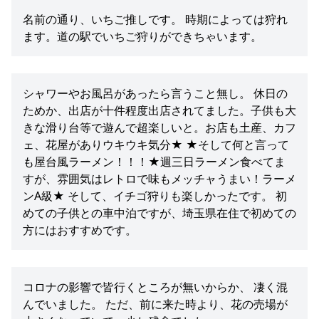
名前の通り、いちご推しです。 時期によっては狩れ
ます。道の駅でいちご狩りができちゃいます。
シャワーやお風呂があったら言うこと無し。 休日の
ためか、出店が十件程度出店されてました。子供も大
きな滑り台等で遊んで超楽しいと。お店も土産、カフ
ェ、花屋がありウキウキ気分★ ★そして何と言って
も屋台風ラーメン！！！★週三日ラーメン食べてま
すが、雰囲気はレトロで味もメッチャうまい！ラーメ
ンA級★ そして、イチゴ狩りも楽しかったです。 初
めての子供との車中泊ですが、埼玉県在住で初めての
方にはおすすめです。
コロナの影響で皆行くところが無いからか、 凄く混
んでいました。 ただ、前に来た時より、花の売場が