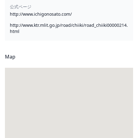
公式ページ
http://www.ichigonosato.com/
http://www.ktr.mlit.go.jp/road/chiiki/road_chiiki00000214.
html
Map