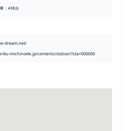
車：438台
ne-dream.net/
riku-michinoeki.jp/contents/station/?sta=000006