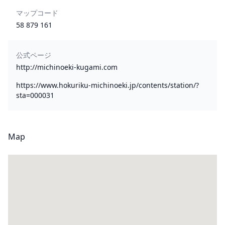
マップコード
58 879 161
公式ページ
http://michinoeki-kugami.com
https://www.hokuriku-michinoeki.jp/contents/station/?
sta=000031
Map