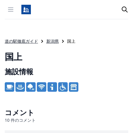
Open menu
道の駅徹底ガイド
新潟県
国上
国上
施設情報
Product information
コメント
10
件のコメント