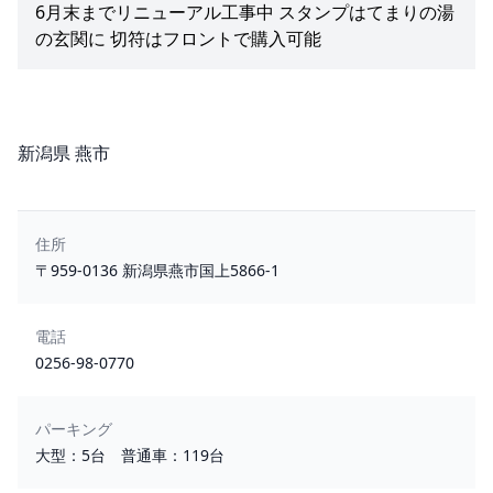
6月末までリニューアル工事中 スタンプはてまりの湯
の玄関に 切符はフロントで購入可能
所在地
新潟県 燕市
住所
〒959-0136 新潟県燕市国上5866-1
電話
0256-98-0770
パーキング
大型：5台 普通車：119台