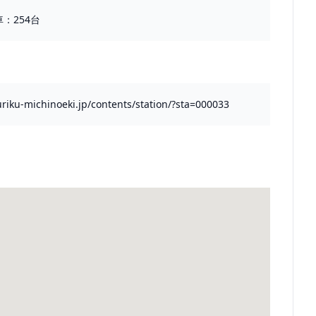
：254台
riku-michinoeki.jp/contents/station/?sta=000033