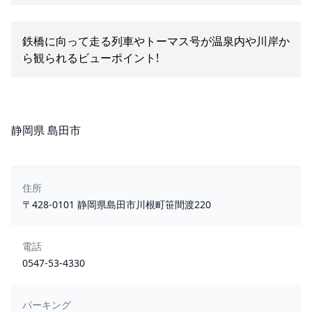
鉄橋に向って走る列車やトーマス号が温泉内や川岸か
ら観られるビューポイント!
所在地
静岡県 島田市
住所
〒428-0101 静岡県島田市川根町笹間渡220
電話
0547-53-4330
パーキング