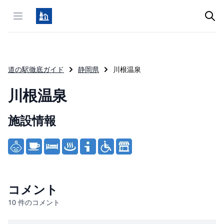
Open menu
道の駅徹底ガイド
静岡県
川根温泉
川根温泉
施設情報
Product information
コメント
10
件のコメント