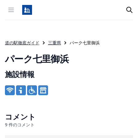
Open menu
道の駅徹底ガイド
三重県
パーク七里御浜
パーク七里御浜
施設情報
Product information
コメント
9
件のコメント