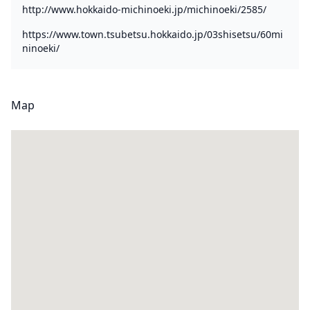
http://www.hokkaido-michinoeki.jp/michinoeki/2585/
https://www.town.tsubetsu.hokkaido.jp/03shisetsu/60mi
ninoeki/
Map